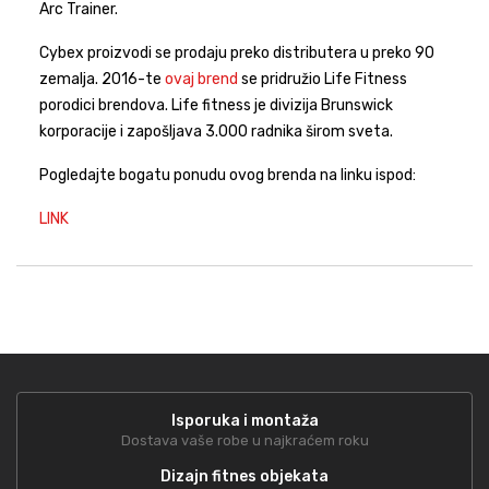
Arc Trainer.
Cybex proizvodi se prodaju preko distributera u preko 90
zemalja. 2016-te
ovaj brend
se pridružio Life Fitness
porodici brendova. Life fitness je divizija Brunswick
korporacije i zapošljava 3.000 radnika širom sveta.
Pogledajte bogatu ponudu ovog brenda na linku ispod:
LINK
Isporuka i montaža
Dostava vaše robe u najkraćem roku
Dizajn fitnes objekata