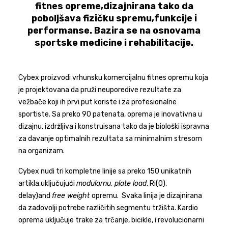
fitnes opreme,dizajnirana tako da
poboljšava fizičku spremu,funkcije i
performanse. Bazira se na osnovama
sportske medicine i rehabilitacije.
Cybex proizvodi vrhunsku komercijalnu fitnes opremu koja
je projektovana da pruži neuporedive rezultate za
vežbače koji ih prvi put koriste i za profesionalne
sportiste. Sa preko 90 patenata, oprema je inovativna u
dizajnu, izdržljiva i konstruisana tako da je biološki ispravna
za davanje optimalnih rezultata sa minimalnim stresom
na organizam.
Cybex nudi tri kompletne linije sa preko 150 unikatnih
artikla,uključujući
modularnu
,
plate load
, Ri(0),
delay)and
free weight
opremu. Svaka linija je dizajnirana
da zadovolji potrebe različitih segmentu tržišta. Kardio
oprema uključuje trake za trčanje, bicikle, i revolucionarni