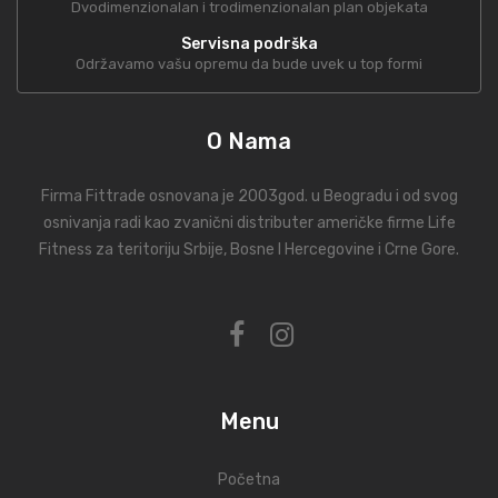
Dvodimenzionalan i trodimenzionalan plan objekata
Servisna podrška
Održavamo vašu opremu da bude uvek u top formi
O Nama
Firma Fittrade osnovana je 2003god. u Beogradu i od svog
osnivanja radi kao zvanični distributer američke firme Life
Fitness za teritoriju Srbije, Bosne I Hercegovine i Crne Gore.
Menu
Početna