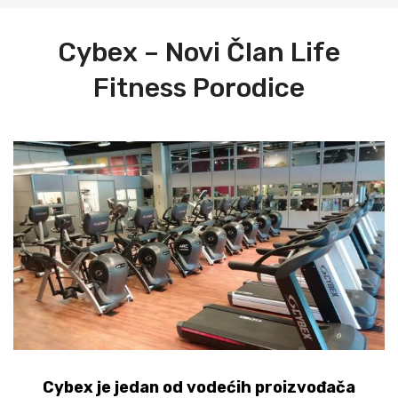
Katalozi
Ziva
Cybex – Novi Član Life
Kontakt
Fitness Porodice
Cybex je jedan od vodećih proizvođača