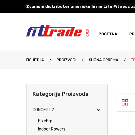
Zvanični distributer američke firme Life Fitness za
POČETNA
PR
ПОЧЕТНА
/
PROIZVODI
/
KUĆNA OPREMA
/
TR
Kategorije Proizvoda
CONCEPT2
BikeErg
Indoor Rowers