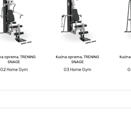
na oprema
,
TRENING
Kućna oprema
,
TRENING
Kućna
SNAGE
SNAGE
G2 Home Gym
G3 Home Gym
G
upit
upit