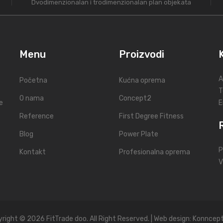
Dvodimenzionalan i trodimenzionalan plan objekata
Menu
Proizvodi
A
Početna
Kućna oprema
T
O nama
Concept2
e
E
Reference
First Degree Fitness
Blog
Power Plate
P
Kontakt
Profesionalna oprema
V
right © 2026 FitTrade doo. All Right Reserved. | Web design:
Konncept