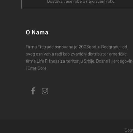
Dostava vaše robe u najkraćem roku
O Nama
Firma Fittrade osnovana je 2003god. u Beogradu i od
svog osnivanja radi kao zvanični distributer američke
firme Life Fitness za teritoriju Srbije, Bosne I Hercegovin
i Crne Gore.
Copy