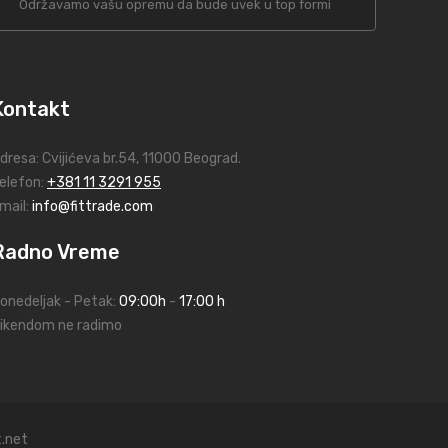
Održavamo vašu opremu da bude uvek u top formi
Kontakt
dresa:
Cvijićeva br.54
, 11000 Beograd.
elefon:
+381 11 3291 955
mail:
info@fittrade.com
Radno Vreme
onedeljak - Petak:
09:00h
-
17:00 h
ikendom ne radimo
.net