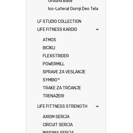
Ground Base
Iso-Lateral Gornji Deo Tela
LF STUDIO COLLECTION
LIFE FITNESS KARDIO
ATMOS
BICIKLI
FLEXSTRIDER
POWERMILL
SPRAVE ZA VESLANJE
SYMBIO™
TRAKE ZA TRČANJE
TRENAŽERI
LIFE FITTNESS STRENGTH
AXIOM SERIJA
CIRCUIT SERIJA
INSIGNIA SERIJA