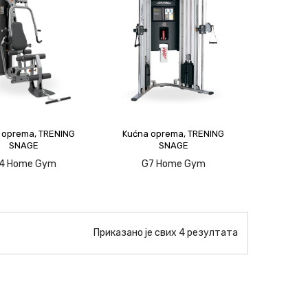
 oprema
,
TRENING
Kućna oprema
,
TRENING
SNAGE
SNAGE
4 Home Gym
G7 Home Gym
upit
upit
Приказано је свих 4 резултата