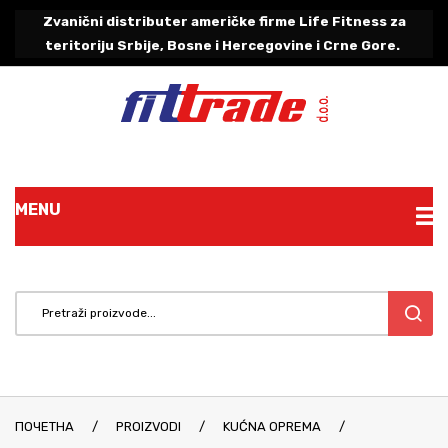
Zvanični distributer američke firme Life Fitness za
teritoriju Srbije, Bosne i Hercegovine i Crne Gore.
MENU
Početna
Proizvodi
O nama
Kućna oprema
Reference
First Degree Fitness
ПОЧЕТНА
Blog
/
PROIZVODI
/
KUĆNA OPREMA
/
Concept2