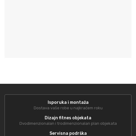
Isporuka i montaža
Dostava vaše robe u najkraćem roku
Dizajn fitnes objekata
Dvodimenzionalan i trodimenzionalan plan objekata
Servisna podrška