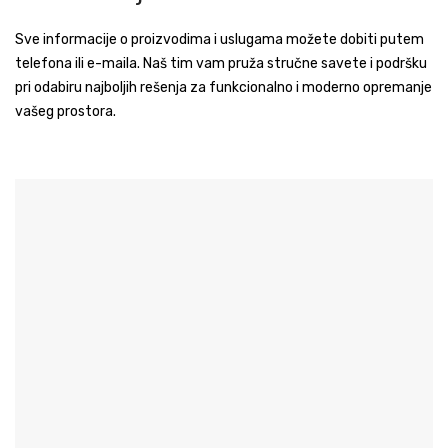
Sve informacije o proizvodima i uslugama možete dobiti putem
telefona ili e-maila. Naš tim vam pruža stručne savete i podršku
pri odabiru najboljih rešenja za funkcionalno i moderno opremanje
vašeg prostora.