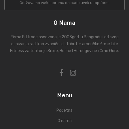
Održavamo vašu opremu da bude uvek u top formi
O Nama
Firma Fittrade osnovana je 2003god. u Beogradu i od svog
osnivanja radi kao zvanični distributer američke firme Life
Fitness za teritoriju Srbije, Bosne I Hercegovine i Crne Gore.
Menu
Početna
O nama