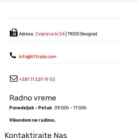
Katalozi
Ziva
Kontakt
Adresa :
Cvijićeva br.54
| 11000 Beograd
info@fittrade.com
+381 11 329 19 55
Radno vreme
Ponedeljak – Petak
: 09:00h – 17:00h
Vikendom ne radimo.
Kontaktirajte Nas