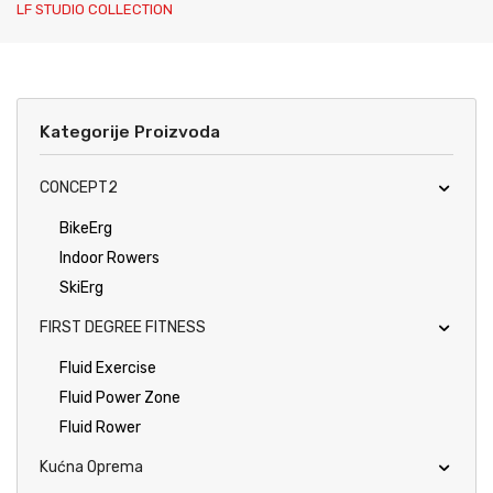
LF STUDIO COLLECTION
Katalozi
Ziva
Kontakt
Kategorije Proizvoda
CONCEPT2
BikeErg
Indoor Rowers
SkiErg
FIRST DEGREE FITNESS
Fluid Exercise
Fluid Power Zone
Fluid Rower
Kućna Oprema