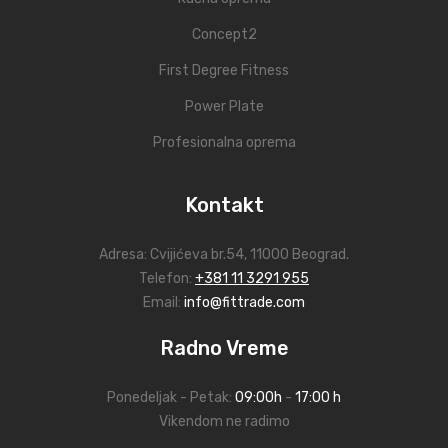
Concept2
First Degree Fitness
Power Plate
Profesionalna oprema
Kontakt
Adresa:
Cvijićeva br.54
, 11000 Beograd.
Telefon:
+381 11 3291 955
Email:
info@fittrade.com
Radno Vreme
Ponedeljak - Petak:
09:00h
-
17:00 h
Vikendom ne radimo