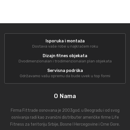
Isporuka i montaža
Dostava vaše robe u najkraćem roku
Dizajn fitnes objekata
Dvodimenzionalan i trodimenzionalan plan objekata
Servisna podrška
Održavamo vašu opremu da bude uvek u top formi
O Nama
Firma Fittrade osnovana je 2003god. u Beogradu i od svog
osnivanja radi kao zvanični distributer američke firme Life
Fitness za teritoriju Srbije, Bosne I Hercegovine i Crne Gore.