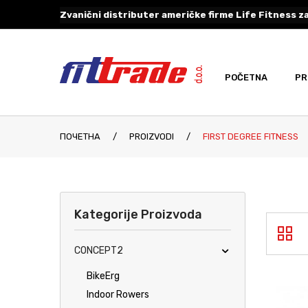
Zvanični distributer američke firme Life Fitness za
POČETNA
PR
ПОЧЕТНА
/
PROIZVODI
/
FIRST DEGREE FITNESS
Kategorije Proizvoda
CONCEPT2
BikeErg
Indoor Rowers