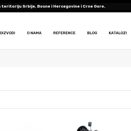
 teritoriju Srbije, Bosne i Hercegovine i Crne Gore.
OIZVODI
O NAMA
REFERENCE
BLOG
KATALOZI