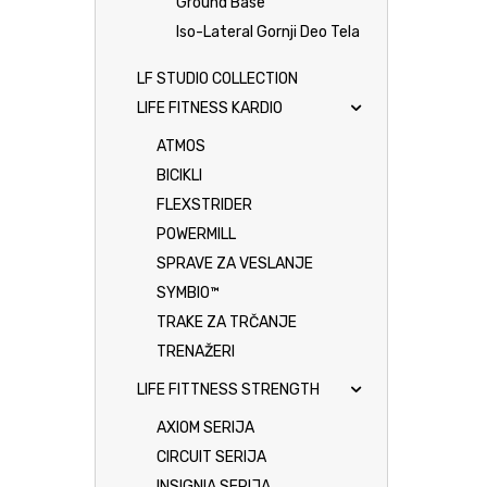
Ground Base
Iso-Lateral Gornji Deo Tela
LF STUDIO COLLECTION
LIFE FITNESS KARDIO
ATMOS
BICIKLI
FLEXSTRIDER
POWERMILL
SPRAVE ZA VESLANJE
SYMBIO™
TRAKE ZA TRČANJE
TRENAŽERI
LIFE FITTNESS STRENGTH
AXIOM SERIJA
CIRCUIT SERIJA
INSIGNIA SERIJA