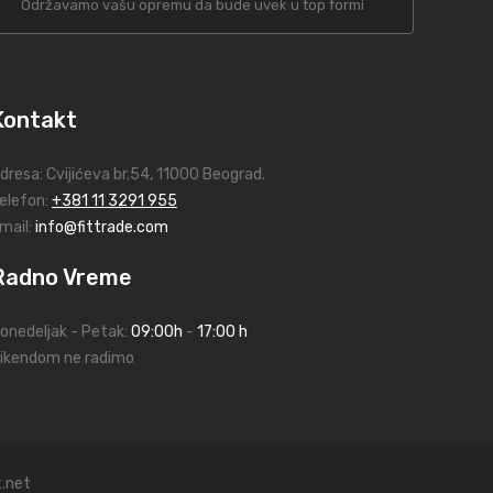
Održavamo vašu opremu da bude uvek u top formi
Kontakt
dresa:
Cvijićeva br.54
, 11000 Beograd.
elefon:
+381 11 3291 955
mail:
info@fittrade.com
Radno Vreme
onedeljak - Petak:
09:00h
-
17:00 h
ikendom ne radimo
.net