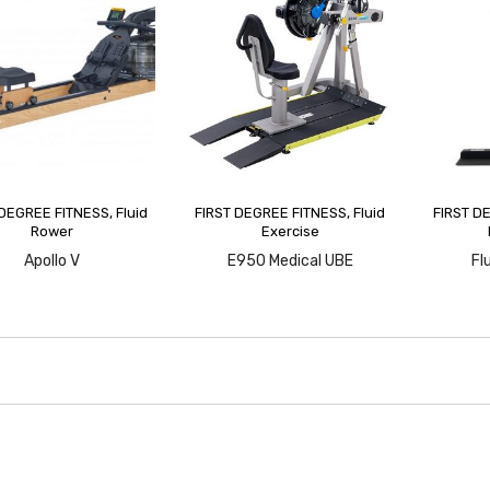
 DEGREE FITNESS
,
Fluid
FIRST DEGREE FITNESS
,
Fluid
FIRST D
Rower
Exercise
upit
upit
u
Apollo V
E950 Medical UBE
Fl