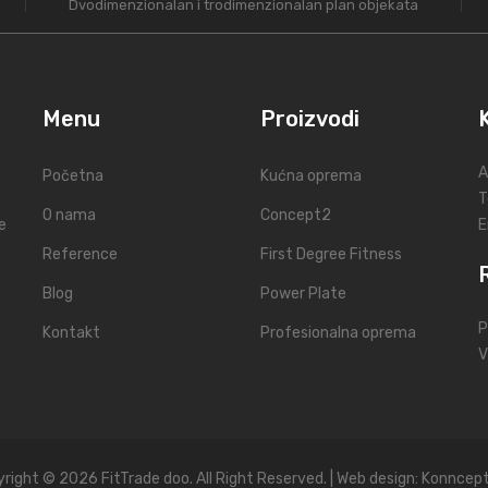
Dvodimenzionalan i trodimenzionalan plan objekata
Menu
Proizvodi
A
Početna
Kućna oprema
T
O nama
Concept2
e
E
Reference
First Degree Fitness
Blog
Power Plate
P
Kontakt
Profesionalna oprema
V
right © 2026 FitTrade doo. All Right Reserved. | Web design:
Konncept