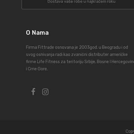
Dostava vaše robe u najkraćem roku
O Nama
Firma Fittrade osnovana je 2003god. u Beogradu i od
svog osnivanja radi kao zvanični distributer američke
firme Life Fitness za teritoriju Srbije, Bosne I Hercegovin
i Crne Gore.
Copy