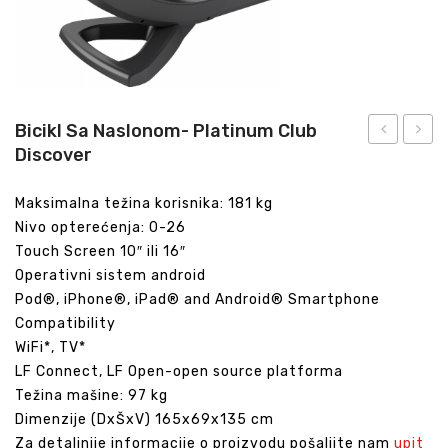
Bicikl Sa Naslonom- Platinum Club
Discover
sa
bicikl
naslonom
C1
Maksimalna težina korisnika: 181 kg
RS3
Go
Nivo opterećenja: 0-26
Track+
Touch Screen 10″ ili 16″
Operativni sistem android
Pod®, iPhone®, iPad® and Android® Smartphone
Compatibility
WiFi*, TV*
LF Connect, LF Open-open source platforma
Težina mašine: 97 kg
Dimenzije (DxŠxV) 165x69x135 cm
Za detaljnije informacije o proizvodu pošaljite nam
upit