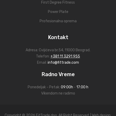
First Degree Fitness
Power Plate
Profesionalna oprema
Kontakt
Adresa:
Cvijićeva br.54
, 11000 Beograd.
Telefon:
+381 11 3291 955
Email:
info@fittrade.com
Radno Vreme
Ponedeljak - Petak:
09:00h
-
17:00 h
Vikendom ne radimo
Copyright © 2026 FitTrade doo. All Right Reserved. | Web design: