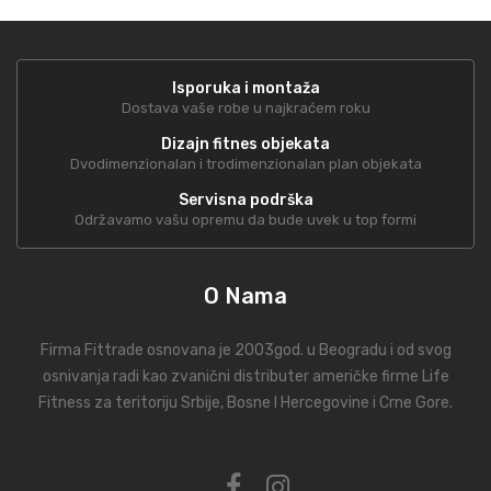
Isporuka i montaža
Dostava vaše robe u najkraćem roku
Dizajn fitnes objekata
Dvodimenzionalan i trodimenzionalan plan objekata
Servisna podrška
Održavamo vašu opremu da bude uvek u top formi
O Nama
Firma Fittrade osnovana je 2003god. u Beogradu i od svog
osnivanja radi kao zvanični distributer američke firme Life
Fitness za teritoriju Srbije, Bosne I Hercegovine i Crne Gore.