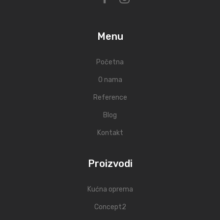
Menu
Početna
O nama
Reference
Blog
Kontakt
Proizvodi
Kućna oprema
Concept2