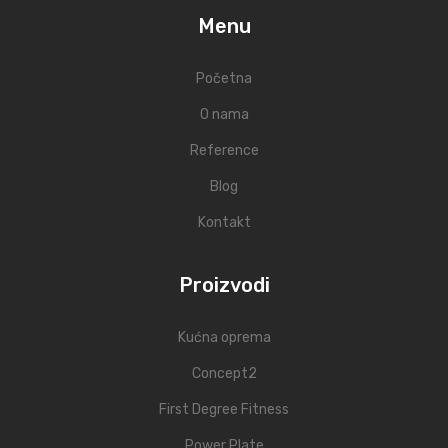
Menu
Početna
O nama
Reference
Blog
Kontakt
Proizvodi
Kućna oprema
Concept2
First Degree Fitness
Power Plate