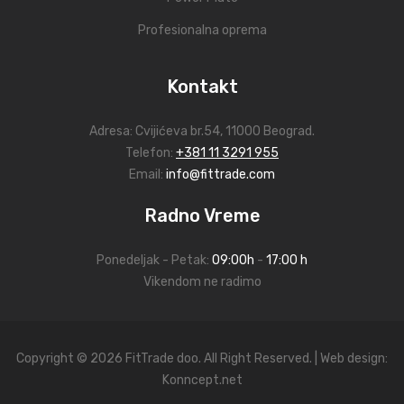
Profesionalna oprema
Kontakt
Adresa:
Cvijićeva br.54
, 11000 Beograd.
Telefon:
+381 11 3291 955
Email:
info@fittrade.com
Radno Vreme
Ponedeljak - Petak:
09:00h
-
17:00 h
Vikendom ne radimo
Copyright © 2026 FitTrade doo. All Right Reserved. | Web design:
Konncept.net