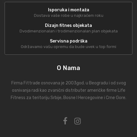
Isporuka i montaža
Dostava vaše robe u najkraćem roku
Dizajn fitnes objekata
Dvodimenzionalan i trodimenzionalan plan objekata
Servisna podrška
Održavamo vašu opremu da bude uvek u top formi
O Nama
Firma Fittrade osnovana je 2003god. u Beogradu i od svog
osnivanja radi kao zvanični distributer američke firme Life
Fitness za teritoriju Srbije, Bosne I Hercegovine i Crne Gore.