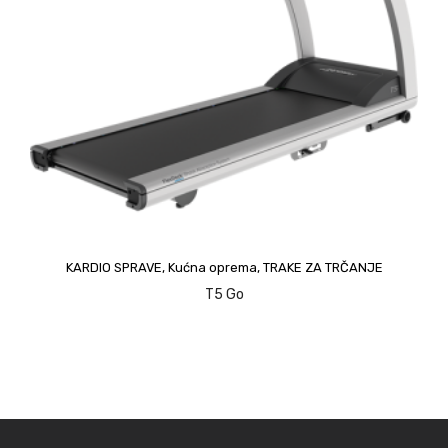
upit
KARDIO SPRAVE
,
Kućna oprema
,
TRAKE ZA TRČANJE
T5 Go