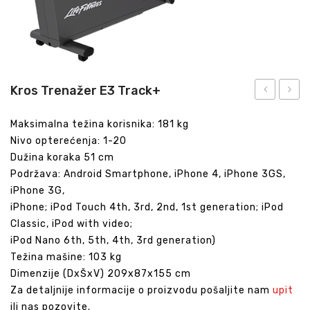
Kros Trenažer E3 Track+
trenažer
Club
Maksimalna težina korisnika: 181 kg
X8
sa
Nivo opterećenja: 1-20
Track+
Disco
Dužina koraka 51 cm
konzo
Podržava: Android Smartphone, iPhone 4, iPhone 3GS,
iPhone 3G,
iPhone; iPod Touch 4th, 3rd, 2nd, 1st generation; iPod
Classic, iPod with video;
iPod Nano 6th, 5th, 4th, 3rd generation)
Težina mašine: 103 kg
Dimenzije (DxŠxV) 209x87x155 cm
Za detaljnije informacije o proizvodu pošaljite nam
upit
ili nas pozovite.