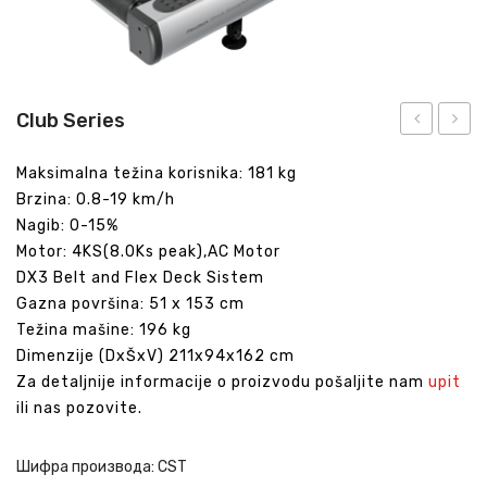
Club Series
Strength
Smart
Maksimalna težina korisnika: 181 kg
prsluk
Brzina: 0.8-19 km/h
za
Nagib: 0-15%
trening
Motor: 4KS(8.0Ks peak),AC Motor
DX3 Belt and Flex Deck Sistem
Gazna površina: 51 x 153 cm
Težina mašine: 196 kg
Dimenzije (DxŠxV) 211x94x162 cm
Za detaljnije informacije o proizvodu pošaljite nam
upit
ili nas pozovite.
Шифра производа:
CST