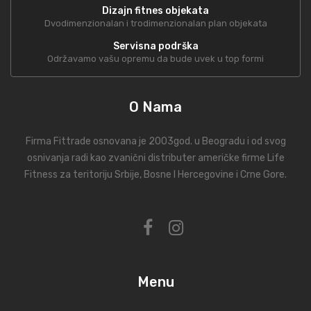
Dizajn fitnes objekata
Dvodimenzionalan i trodimenzionalan plan objekata
Servisna podrška
Održavamo vašu opremu da bude uvek u top formi
O Nama
Firma Fittrade osnovana je 2003god. u Beogradu i od svog
osnivanja radi kao zvanični distributer američke firme Life
Fitness za teritoriju Srbije, Bosne I Hercegovine i Crne Gore.
Menu