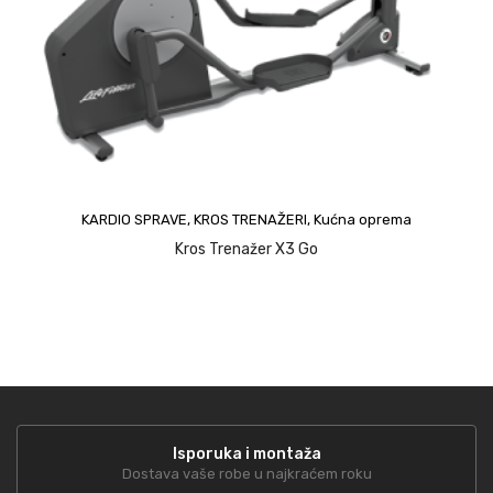
upit
KARDIO SPRAVE
,
KROS TRENAŽERI
,
Kućna oprema
Kros Trenažer X3 Go
Isporuka i montaža
Dostava vaše robe u najkraćem roku