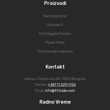
Proizvodi
Kućna oprema
Concept2
First Degree Fitness
Power Plate
Profesionalna oprema
Kontakt
Adresa:
Cvijićeva br.54
, 11000 Beograd.
Telefon:
+381 11 3291 955
Email:
info@fittrade.com
Radno Vreme