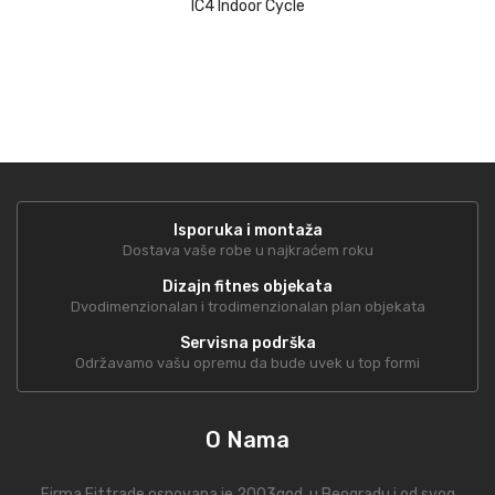
IC4 Indoor Cycle
Isporuka i montaža
Dostava vaše robe u najkraćem roku
Dizajn fitnes objekata
Dvodimenzionalan i trodimenzionalan plan objekata
Servisna podrška
Održavamo vašu opremu da bude uvek u top formi
O Nama
Firma Fittrade osnovana je 2003god. u Beogradu i od svog