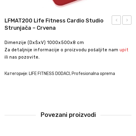
LFMAT200 Life Fitness Cardio Studio
Strunjača – Crvena
Kettlebell
Life
Fitne
Dimenzije (DxŠxV) 1000x500x8 cm
Yoga
Za detaljnije informacije o proizvodu pošaljite nam
upit
Strunj
ili nas pozovite.
–
Crna
Категорије:
LIFE FITNESS DODACI
,
Profesionalna oprema
Povezani proizvodi