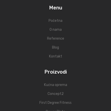
Menu
Početna
O nama
Reference
Blog
Kontakt
Proizvodi
Kućna oprema
Concept2
First Degree Fitness