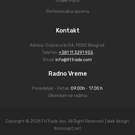
Power Plate
Profesionalna oprema
Kontakt
Adresa:
Cvijićeva br.54
, 11000 Beograd.
Telefon:
+381 11 3291 955
Email:
info@fittrade.com
Radno Vreme
Ponedeljak - Petak:
09:00h
-
17:00 h
Vikendom ne radimo
Copyright © 2026 FitTrade doo. All Right Reserved. | Web design:
Konncept.net