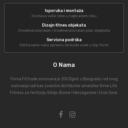
Isporuka i montaža
Dostava vaše robe u najkraćem roku
Dizajn fitnes objekata
Dvodimenzionalan i trodimenzionalan plan objekata
Servisna podrška
Održavamo vašu opremu da bude uvek u top formi
O Nama
Firma Fittrade osnovana je 2003god. u Beogradu i od svog
osnivanja radi kao zvanični distributer američke firme Life
Fitness za teritoriju Srbije, Bosne I Hercegovine i Crne Gore.