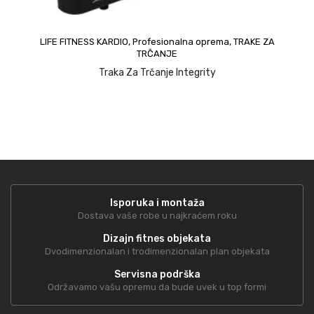
LIFE FITNESS KARDIO
,
Profesionalna oprema
,
TRAKE ZA
TRČANJE
upit
Traka Za Trčanje Integrity
Isporuka i montaža
Dostava vaše robe u najkraćem roku
Dizajn fitnes objekata
Dvodimenzionalan i trodimenzionalan plan objekata
Servisna podrška
Održavamo vašu opremu da bude uvek u top formi