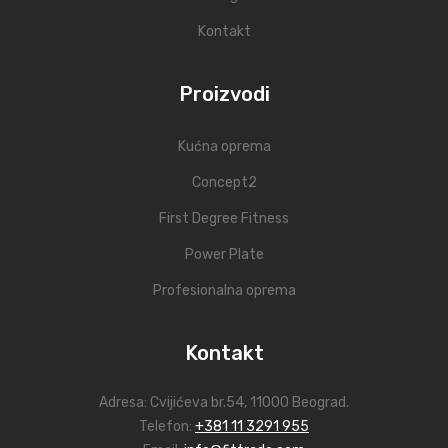
Kontakt
Proizvodi
Kućna oprema
Concept2
First Degree Fitness
Power Plate
Profesionalna oprema
Kontakt
Adresa:
Cvijićeva br.54
, 11000 Beograd.
Telefon:
+381 11 3291 955