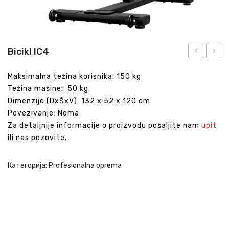
Bicikl IC4
IC3
IC5
Maksimalna težina korisnika: 150 kg
Težina mašine: 50 kg
Dimenzije (DxŠxV) 132 x 52 x 120 cm
Povezivanje: Nema
Za detaljnije informacije o proizvodu pošaljite nam
upit
ili nas pozovite.
Категорија:
Profesionalna oprema