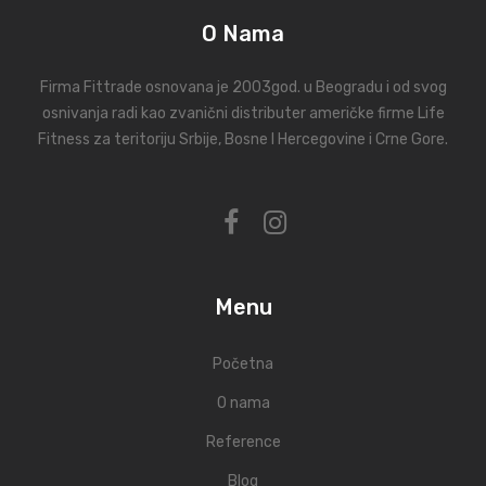
O Nama
Firma Fittrade osnovana je 2003god. u Beogradu i od svog
osnivanja radi kao zvanični distributer američke firme Life
Fitness za teritoriju Srbije, Bosne I Hercegovine i Crne Gore.
Menu
Početna
O nama
Reference
Blog