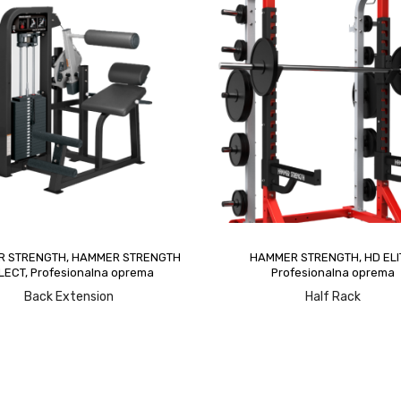
Za detaljnije inf
o proizvodu pošaljite nam
nas pozovite.
upit
R STRENGTH
,
HAMMER STRENGTH
HAMMER STRENGTH
,
HD ELI
LECT
,
Profesionalna oprema
Profesionalna oprema
Back Extension
Half Rack