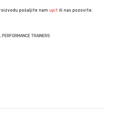
proizvodu pošaljite nam
upit
ili nas pozovite.
H
,
PERFORMANCE TRAINERS