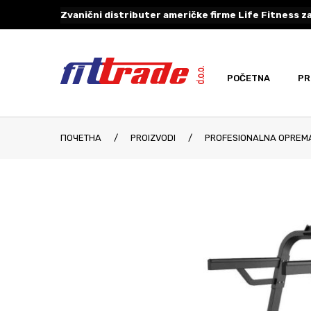
Zvanični distributer američke firme Life Fitness za
POČETNA
PR
ПОЧЕТНА
/
PROIZVODI
/
PROFESIONALNA OPREM