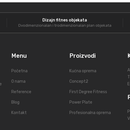
Dizajn fitnes objekata
Dvodimenzionalan i trodimenzionalan plan objekata
Menu
Proizvodi
A
Početna
Kućna oprema
T
O nama
Concept2
e
E
Reference
First Degree Fitness
Blog
Power Plate
P
Kontakt
Profesionalna oprema
V