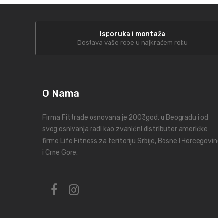
Isporuka i montaža
Dostava vaše robe u najkraćem roku
O Nama
Firma Fittrade osnovana je 2003god. u Beogradu i od
svog osnivanja radi kao zvanični distributer američke
firme Life Fitness za teritoriju Srbije, Bosne I Hercegovin
i Crne Gore.