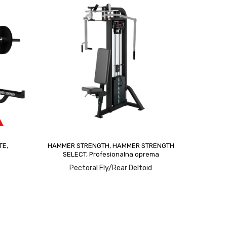
ormacije
upit
ili
upit
TE
,
HAMMER STRENGTH
,
HAMMER STRENGTH
SELECT
,
Profesionalna oprema
Pectoral Fly/Rear Deltoid