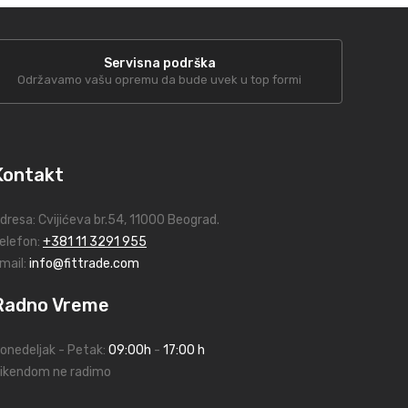
Servisna podrška
Održavamo vašu opremu da bude uvek u top formi
Kontakt
dresa:
Cvijićeva br.54
, 11000 Beograd.
elefon:
+381 11 3291 955
mail:
info@fittrade.com
Radno Vreme
onedeljak - Petak:
09:00h
-
17:00 h
ikendom ne radimo