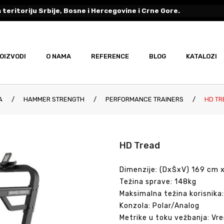
 teritoriju Srbije, Bosne i Hercegovine i Crne Gore.
OIZVODI
O NAMA
REFERENCE
BLOG
KATALOZI
A
/
HAMMER STRENGTH
/
PERFORMANCE TRAINERS
/
HD TR
HD Tread
Dimenzije: (DxŠxV) 169 cm 
Težina sprave: 148kg
Maksimalna težina korisnika
Konzola: Polar/Analog
Metrike u toku vežbanja: Vre