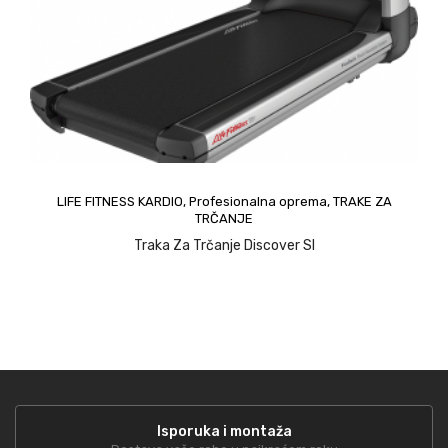
LIFE FITNESS KARDIO
,
Profesionalna oprema
,
TRAKE ZA
TRČANJE
Traka Za Trčanje Discover SI
upit
Isporuka i montaža