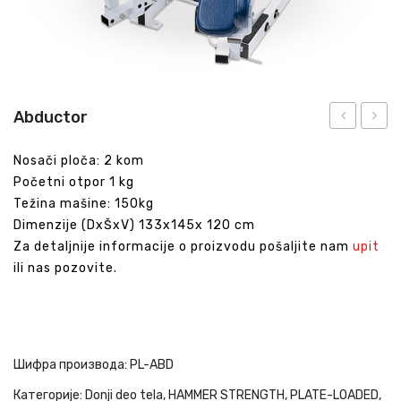
Abductor
Oblique
Nosači ploča: 2 kom
Crunch
Početni otpor 1 kg
Težina mašine: 150kg
Dimenzije (DxŠxV) 133x145x 120 cm
Za detaljnije informacije o proizvodu pošaljite nam
upit
ili nas pozovite.
Шифра производа:
PL-ABD
Категорије:
Donji deo tela
,
HAMMER STRENGTH
,
PLATE-LOADED
,