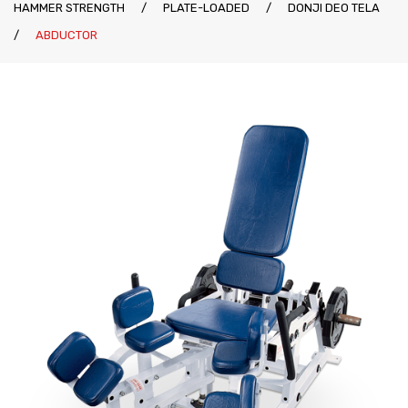
HAMMER STRENGTH
/
PLATE-LOADED
/
DONJI DEO TELA
Katalozi
Ziva
/
ABDUCTOR
Kontakt