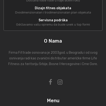
Dostava vaše robe u najkraćem roku
Dizajn fitnes objekata
Dvodimenzionalan i trodimenzionalan plan objekata
Servisna podrška
Održavamo vašu opremu da bude uvek u top formi
O Nama
Firma Fittrade osnovana je 2003god. u Beogradu i od svog
osnivanja radi kao zvanični distributer američke firme Life
Fitness za teritoriju Srbije, Bosne I Hercegovine i Crne Gore.
Menu