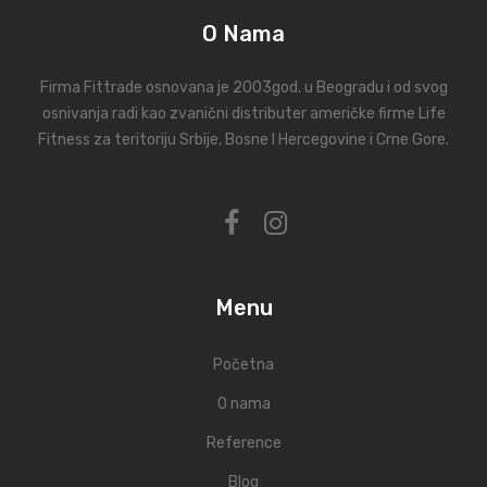
O Nama
Firma Fittrade osnovana je 2003god. u Beogradu i od svog
osnivanja radi kao zvanični distributer američke firme Life
Fitness za teritoriju Srbije, Bosne I Hercegovine i Crne Gore.
Menu
Početna
O nama
Reference
Blog