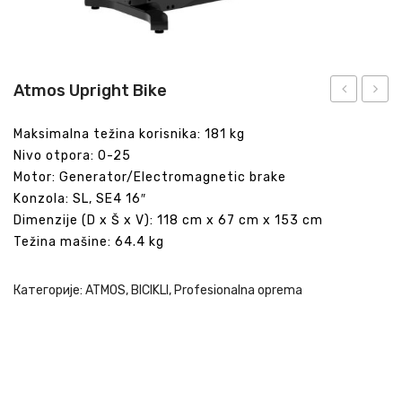
Atmos Upright Bike
SwitchCycl
Recu
Maksimalna težina korisnika: 181 kg
Bike
Nivo otpora: 0-25
Motor: Generator/Electromagnetic brake
Konzola: SL, SE4 16″
Dimenzije (D x Š x V): 118 cm x 67 cm x 153 cm
Težina mašine: 64.4 kg
Категорије:
ATMOS
,
BICIKLI
,
Profesionalna oprema