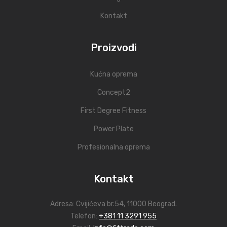
Kontakt
Proizvodi
Kućna oprema
Concept2
First Degree Fitness
Power Plate
Profesionalna oprema
Kontakt
Adresa:
Cvijićeva br.54
, 11000 Beograd.
Telefon:
+381 11 3291 955