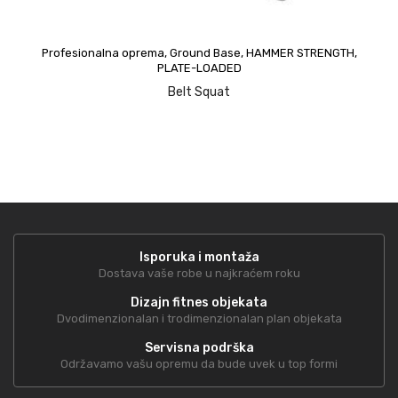
upit
Profesionalna oprema
,
Ground Base
,
HAMMER STRENGTH
,
PLATE-LOADED
Belt Squat
Isporuka i montaža
Dostava vaše robe u najkraćem roku
Dizajn fitnes objekata
Dvodimenzionalan i trodimenzionalan plan objekata
Servisna podrška
Održavamo vašu opremu da bude uvek u top formi