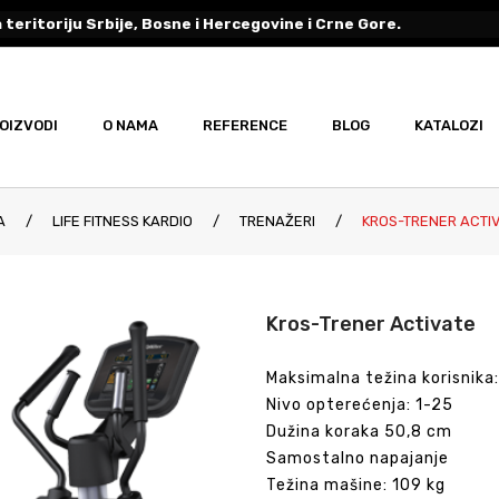
 teritoriju Srbije, Bosne i Hercegovine i Crne Gore.
OIZVODI
O NAMA
REFERENCE
BLOG
KATALOZI
A
/
LIFE FITNESS KARDIO
/
TRENAŽERI
/
KROS-TRENER ACTI
Kros-Trener Activate
Maksimalna težina korisnika:
Nivo opterećenja: 1-25
Dužina koraka 50,8 cm
Samostalno napajanje
Težina mašine: 109 kg