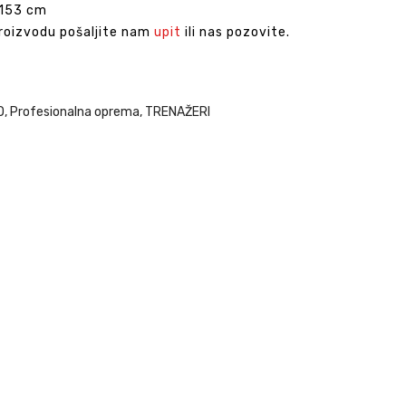
x153 cm
proizvodu pošaljite nam
upit
ili nas pozovite.
O
,
Profesionalna oprema
,
TRENAŽERI