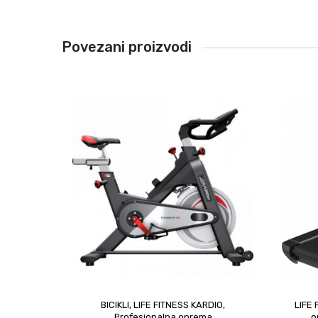
Povezani proizvodi
BICIKLI
,
LIFE FITNESS KARDIO
,
LIFE
upit
Profesionalna oprema
o