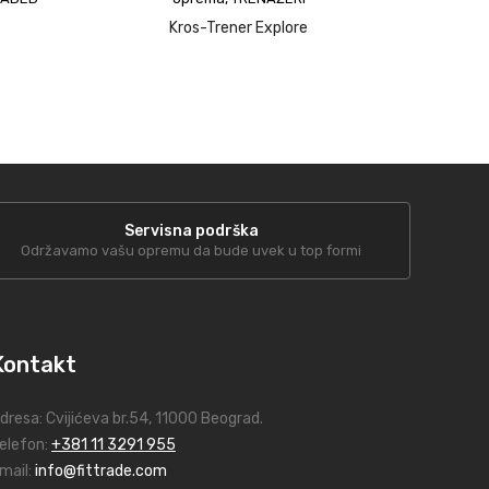
Kros-Trener Explore
upit
Servisna podrška
Održavamo vašu opremu da bude uvek u top formi
Kontakt
dresa:
Cvijićeva br.54
, 11000 Beograd.
elefon:
+381 11 3291 955
mail:
info@fittrade.com