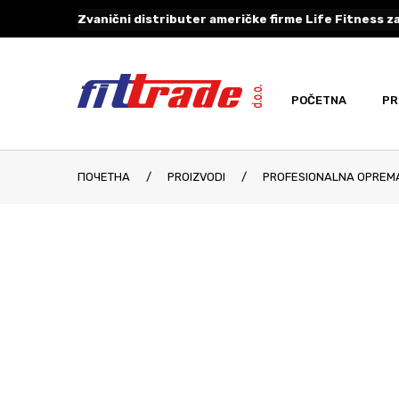
Zvanični distributer američke firme Life Fitness za
POČETNA
PR
ПОЧЕТНА
/
PROIZVODI
/
PROFESIONALNA OPREM