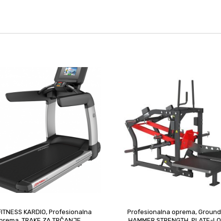
 FITNESS KARDIO
,
Profesionalna
Profesionalna oprema
,
Ground
prema
,
TRAKE ZA TRČANJE
HAMMER STRENGTH
,
PLATE-L