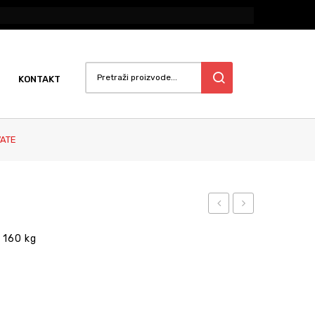
KONTAKT
VATE
za
trener
 160 kg
trčanje
Discover
Integrity
SI