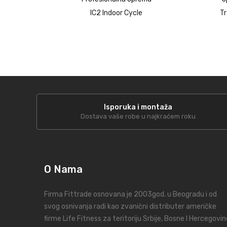
IC2 Indoor Cycle
Tr
up
Isporuka i montaža
Dostava vaše robe u najkraćem roku
O Nama
Firma Fittrade osnovana je 2003god. u Beogradu i od
svog osnivanja radi kao zvanični distributer američke
firme Life Fitness za teritoriju Srbije, Bosne I Hercegovin