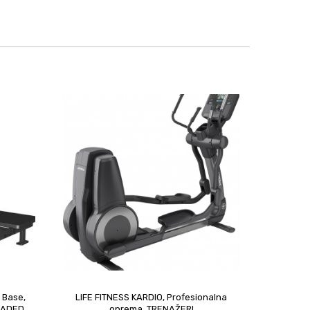
 Base
,
LIFE FITNESS KARDIO
,
Profesionalna
upit
OADED
oprema
,
TRENAŽERI