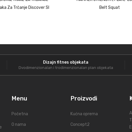
aka Za Trčanje Discover SI
Belt Squat
it
Dizajn fitnes objekata
Dvodimenzionalan i trodimenzionalan plan objekata
Menu
Proizvodi
A
Početna
Kućna oprema
T
O nama
Concept2
e
E