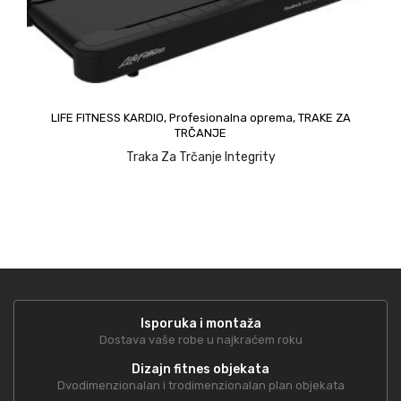
LIFE FITNESS KARDIO
,
Profesionalna oprema
,
TRAKE ZA
TRČANJE
upit
Traka Za Trčanje Integrity
Isporuka i montaža
Dostava vaše robe u najkraćem roku
Dizajn fitnes objekata
Dvodimenzionalan i trodimenzionalan plan objekata