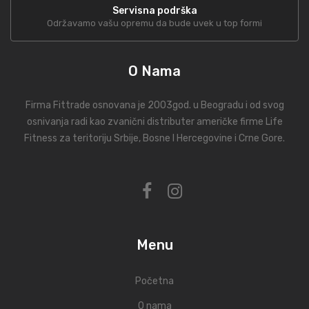
Servisna podrška
Održavamo vašu opremu da bude uvek u top formi
O Nama
Firma Fittrade osnovana je 2003god. u Beogradu i od svog
osnivanja radi kao zvanični distributer američke firme Life
Fitness za teritoriju Srbije, Bosne I Hercegovine i Crne Gore.
Menu
Početna
O nama