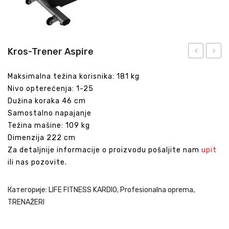
Kros-Trener Aspire
Squat
Adjus
Maksimalna težina korisnika: 181 kg
Pulley
Nivo opterećenja: 1-25
sa
Dužina koraka 46 cm
stabil
Samostalno napajanje
Težina mašine: 109 kg
Dimenzija 222 cm
Za detaljnije informacije o proizvodu pošaljite nam
upit
ili nas pozovite.
Категорије:
LIFE FITNESS KARDIO
,
Profesionalna oprema
,
TRENAŽERI