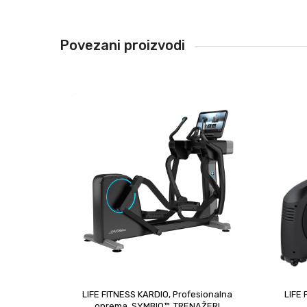
Povezani proizvodi
LIFE FITNESS KARDIO
,
Profesionalna
LIFE
oprema
,
SYMBIO™
,
TRENAŽERI