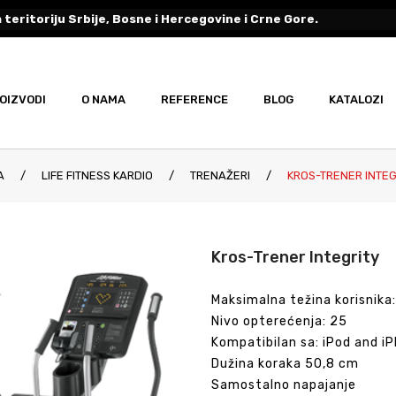
 teritoriju Srbije, Bosne i Hercegovine i Crne Gore.
OIZVODI
O NAMA
REFERENCE
BLOG
KATALOZI
A
/
LIFE FITNESS KARDIO
/
TRENAŽERI
/
KROS-TRENER INTEG
Kros-Trener Integrity
Maksimalna težina korisnika:
Nivo opterećenja: 25
Kompatibilan sa: iPod and i
Dužina koraka 50,8 cm
Samostalno napajanje