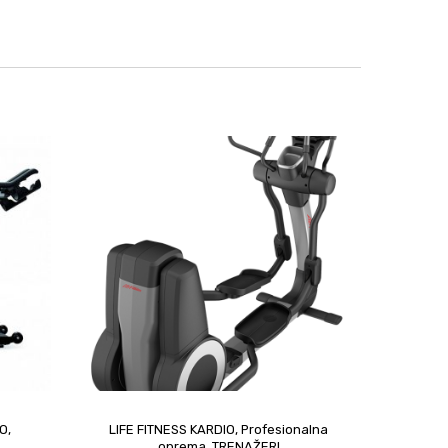
IO
,
LIFE FITNESS KARDIO
,
Profesionalna
oprema
,
TRENAŽERI