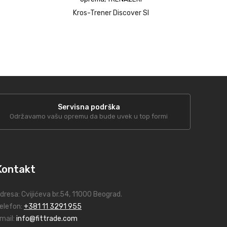
Kros-Trener Discover SI
upit
Servisna podrška
Održavamo vašu opremu da bude uvek u top formi
Kontakt
dresa:
Cvijićeva br.54
, 11000 Beograd.
elefon:
+381 11 3291 955
mail:
info@fittrade.com