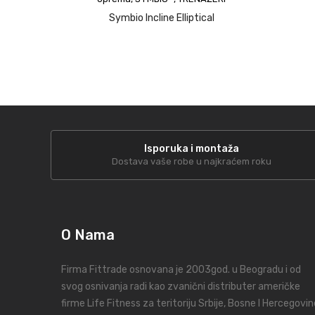
Symbio Incline Elliptical
Isporuka i montaža
Dostava vaše robe u najkraćem roku
O Nama
Firma Fittrade osnovana je 2003god. u Beogradu i od
svog osnivanja radi kao zvanični distributer američke
firme Life Fitness za teritoriju Srbije, Bosne I Hercegovin