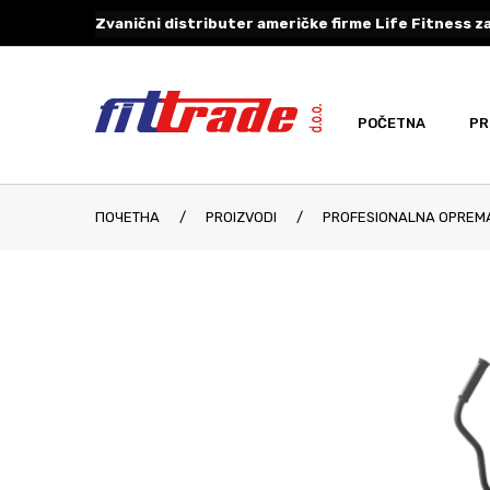
Zvanični distributer američke firme Life Fitness za
POČETNA
PR
ПОЧЕТНА
/
PROIZVODI
/
PROFESIONALNA OPREM