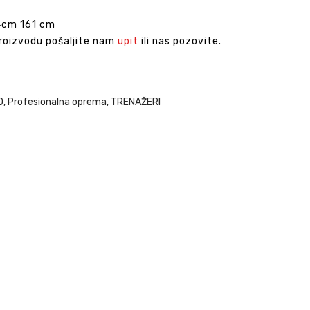
4cm 161 cm
proizvodu pošaljite nam
upit
ili nas pozovite.
O
,
Profesionalna oprema
,
TRENAŽERI