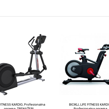
 FITNESS KARDIO
,
Profesionalna
BICIKLI
,
LIFE FITNESS KARD
oprema
,
TRENAŽERI
Profesionalna oprema