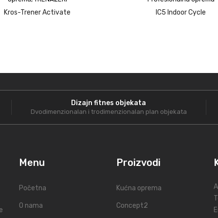
upit
upit
Kros-Trener Activate
IC5 Indoor Cycle
Dizajn fitnes objekata
Dvodimenzionalan i trodimenzionalan plan objekata
Menu
Proizvodi
A
Početna
Kućna oprema
T
O nama
Concept2
e
E