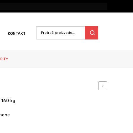
KONTAKT
RITY
za
 160 kg
trčanje
Activate
Phone