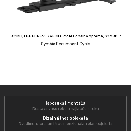
BICIKLI
,
LIFE FITNESS KARDIO
,
Profesionalna oprema
,
SYMBIO™
Symbio Recumbent Cycle
Isporuka i montaža
Dostava vaše robe u najkraćem roku
Dizajn fitnes objekata
Dvodimenzionalan i trodimenzionalan plan objekata