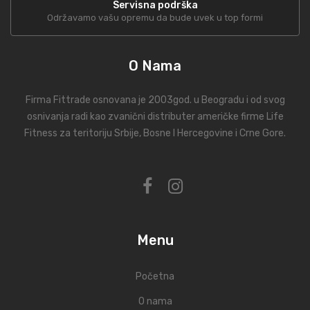
Servisna podrška
Održavamo vašu opremu da bude uvek u top formi
O Nama
Firma Fittrade osnovana je 2003god. u Beogradu i od svog
osnivanja radi kao zvanični distributer američke firme Life
Fitness za teritoriju Srbije, Bosne I Hercegovine i Crne Gore.
Menu
Početna
O nama