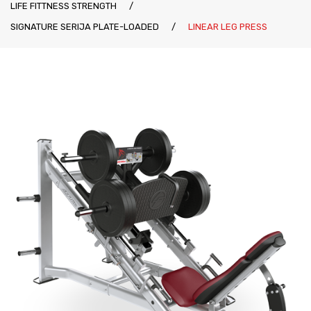
LIFE FITTNESS STRENGTH
/
Katalozi
Ziva
SIGNATURE SERIJA PLATE-LOADED
/
LINEAR LEG PRESS
Kontakt