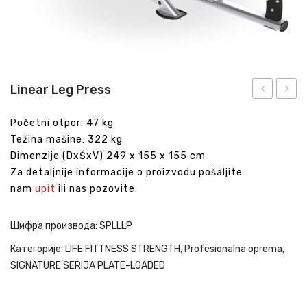
Linear Leg Press
Extension
Početni otpor: 47 kg
Težina mašine: 322 kg
Dimenzije (DxŠxV) 249 x 155 x 155 cm
Za detaljnije informacije o proizvodu pošaljite
nam
upit
ili nas pozovite.
Шифра производа:
SPLLLP
Категорије:
LIFE FITTNESS STRENGTH
,
Profesionalna oprema
,
SIGNATURE SERIJA PLATE-LOADED