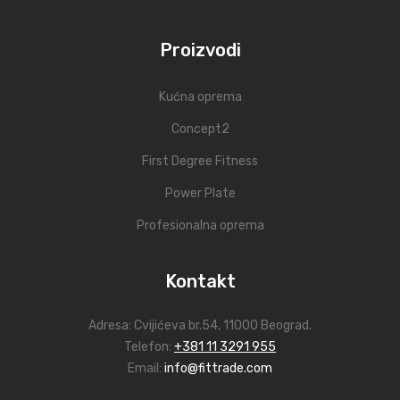
Proizvodi
Kućna oprema
Concept2
First Degree Fitness
Power Plate
Profesionalna oprema
Kontakt
Adresa:
Cvijićeva br.54
, 11000 Beograd.
Telefon:
+381 11 3291 955
Email:
info@fittrade.com