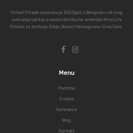
Firma Fittrade osnovana je 2003god. u Beogradu i od svog
osnivanja radi kao zvanični distributer američke firme Life
Fitness za teritoriju Srbije, Bosne I Hercegovine i Crne Gore.
Menu
Početna
O nama
Reference
Blog
Kontakt