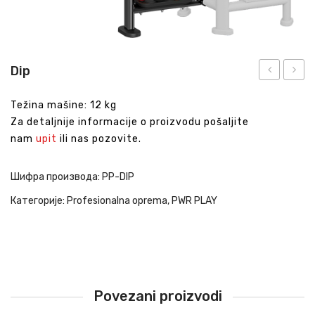
Dip
Boom
Assist
Težina mašine: 12 kg
Connector
Za detaljnije informacije o proizvodu pošaljite
nam
upit
ili nas pozovite.
Шифра производа:
PP-DIP
Категорије:
Profesionalna oprema
,
PWR PLAY
Povezani proizvodi