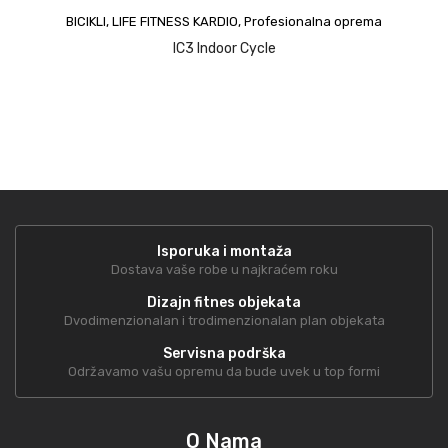
BICIKLI
,
LIFE FITNESS KARDIO
,
Profesionalna oprema
IC3 Indoor Cycle
Isporuka i montaža
Dostava vaše robe u najkraćem roku
Dizajn fitnes objekata
Dvodimenzionalan i trodimenzionalan plan objekata
Servisna podrška
Održavamo vašu opremu da bude uvek u top formi
O Nama