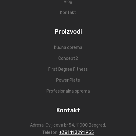
Blog
Kontakt
Proizvodi
Kućna oprema
Concept2
First Degree Fitness
Power Plate
Profesionalna oprema
Kontakt
Adresa:
Cvijićeva br.54
, 11000 Beograd.
Telefon:
+381 11 3291 955