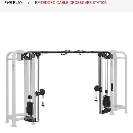
PWR PLAY
/
EMBEDDED CABLE CROSSOVER STATION
Katalozi
Ziva
Kontakt