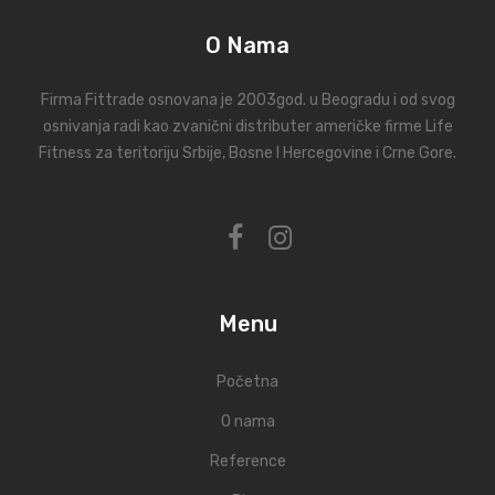
O Nama
Firma Fittrade osnovana je 2003god. u Beogradu i od svog
osnivanja radi kao zvanični distributer američke firme Life
Fitness za teritoriju Srbije, Bosne I Hercegovine i Crne Gore.
Menu
Početna
O nama
Reference