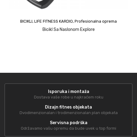
upit
BICIKLI
,
LIFE FITNESS KARDIO
,
Profesionalna oprema
Bicikl Sa Naslonom Explore
Isporuka i montaža
Dostava vaše robe u najkraćem roku
Dizajn fitnes objekata
Dvodimenzionalan i trodimenzionalan plan objekata
Servisna podrška
Održavamo vašu opremu da bude uvek u top formi