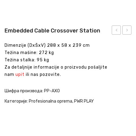
Embedded Cable Crossover Station
Pulley
High
Dimenzije (DxŠxV) 288 x 58 x 239 cm
Low
Low
Težina mašine: 272 kg
Cross
Težina stalka: 95 kg
Za detaljnije informacije o proizvodu pošaljite
nam
upit
ili nas pozovite.
Шифра производа:
PP-AXO
Категорије:
Profesionalna oprema
,
PWR PLAY