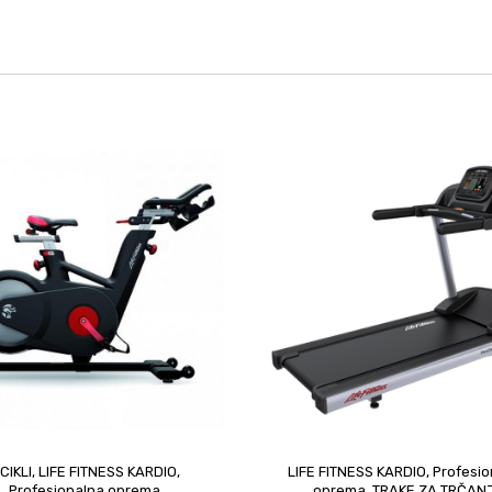
ICIKLI
,
LIFE FITNESS KARDIO
,
LIFE FITNESS KARDIO
,
Profesio
upit
Profesionalna oprema
oprema
,
TRAKE ZA TRČAN