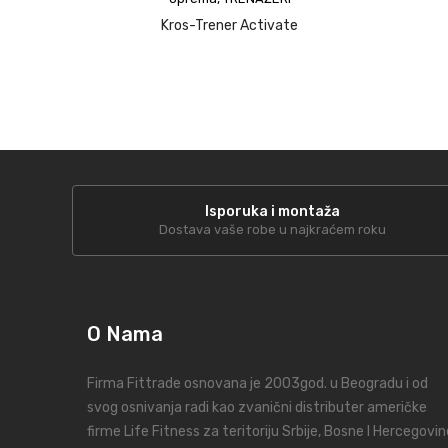
upit
Kros-Trener Activate
Isporuka i montaža
Dostava vaše robe u najkraćem roku
O Nama
Firma Fittrade osnovana je 2003god. u Beogradu i od
svog osnivanja radi kao zvanični distributer američke
firme Life Fitness za teritoriju Srbije, Bosne I Hercegovin