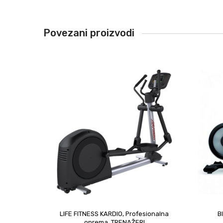
Povezani proizvodi
LIFE FITNESS KARDIO
,
Profesionalna
B
oprema
,
TRENAŽERI