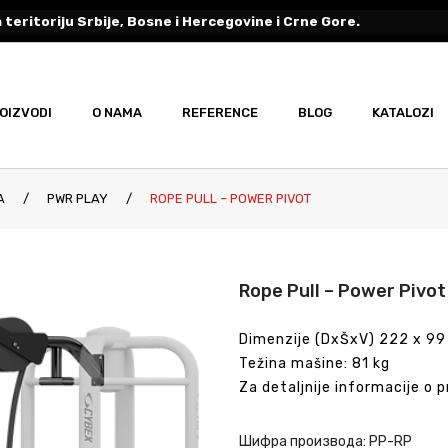
 teritoriju Srbije, Bosne i Hercegovine i Crne Gore.
OIZVODI
O NAMA
REFERENCE
BLOG
KATALOZI
A
/
PWR PLAY
/
ROPE PULL – POWER PIVOT
Rope Pull – Power Pivot
Dimenzije (DxŠxV) 222 x 99
Težina mašine: 81 kg
Za detaljnije informacije o 
Шифра производа:
PP-RP