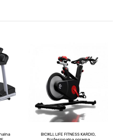
nalna
BICIKLI
,
LIFE FITNESS KARDIO
,
JE
Profesionalna oprema