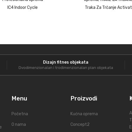
IC4 Indoor Cycle
Traka Za Trčanje Activa
Dizajn fitnes objekata
Dvodimenzionalan i trodimenzionalan plan objekata
Menu
Proizvodi
A
Početna
Kućna oprema
T
O nama
Concept2
e
E