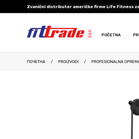
Zvanični distributer američke firme Life Fitness za
POČETNA
PR
ПОЧЕТНА
/
PROIZVODI
/
PROFESIONALNA OPREM