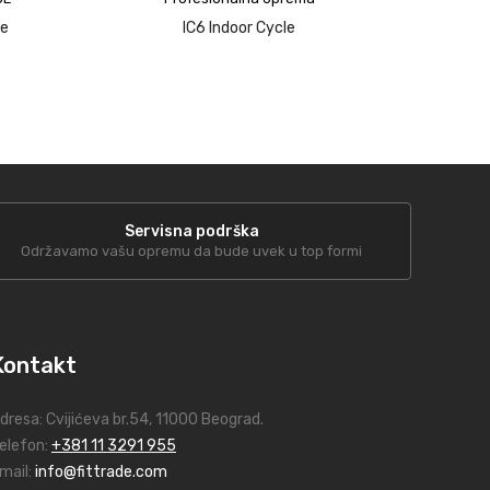
upit
te
IC6 Indoor Cycle
upit
Servisna podrška
Održavamo vašu opremu da bude uvek u top formi
Kontakt
dresa:
Cvijićeva br.54
, 11000 Beograd.
elefon:
+381 11 3291 955
mail:
info@fittrade.com