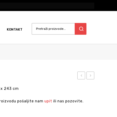
KONTAKT
Pull
Bars
 x 243 cm
w/
Suspension
proizvodu pošaljite nam
upit
ili nas pozovite.
Training