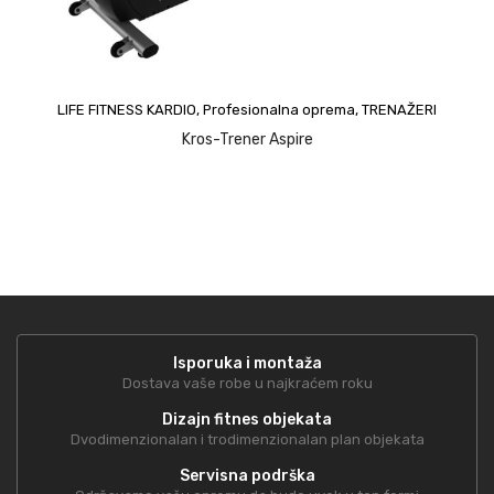
LIFE FITNESS KARDIO
,
Profesionalna oprema
,
TRENAŽERI
Kros-Trener Aspire
Isporuka i montaža
Dostava vaše robe u najkraćem roku
Dizajn fitnes objekata
Dvodimenzionalan i trodimenzionalan plan objekata
Servisna podrška