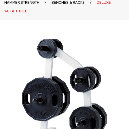
HAMMER STRENGTH
/
BENCHES & RACKS
/
DELUXE
Katalozi
Ziva
WEIGHT TREE
Kontakt