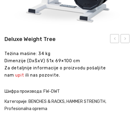
Deluxe Weight Tree
/
Bench
Težina mašine: 34 kg
Abdominal
Dimenzije (DxŠxV) 51x 69×100 cm
Bench
Za detaljnije informacije o proizvodu pošaljite
nam
upit
ili nas pozovite.
Шифра производа:
FW-DWT
Категорије:
BENCHES & RACKS
,
HAMMER STRENGTH
,
Profesionalna oprema