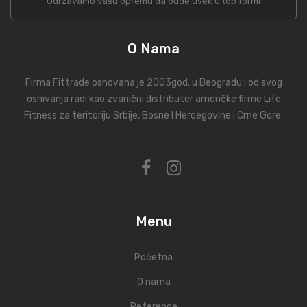
Održavamo vašu opremu da bude uvek u top formi
O Nama
Firma Fittrade osnovana je 2003god. u Beogradu i od svog
osnivanja radi kao zvanični distributer američke firme Life
Fitness za teritoriju Srbije, Bosne I Hercegovine i Crne Gore.
Menu
Početna
O nama
Reference