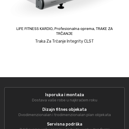
LIFE FITNESS KARDIO
,
Profesionalna oprema
,
TRAKE ZA
upit
TRČANJE
Traka Za Trčanje Integrity CLST
Isporuka i montaža
Dostava vaše robe u najkraćem roku
Dizajn fitnes objekata
Dvodimenzionalan i trodimenzionalan plan objekata
Servisna podrška