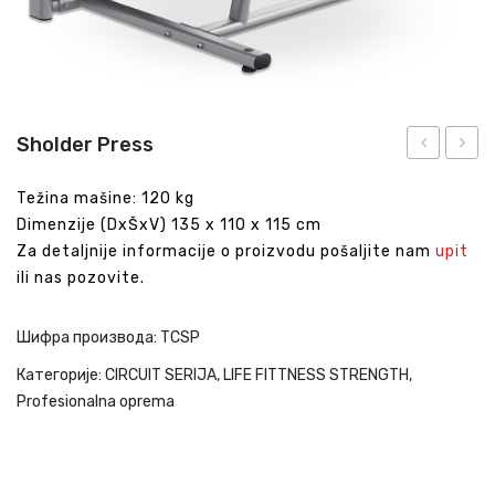
Sholder Press
Row
Težina mašine: 120 kg
Dimenzije (DxŠxV) 135 x 110 x 115 cm
Za detaljnije informacije o proizvodu pošaljite nam
upit
ili nas pozovite.
Шифра производа:
TCSP
Категорије:
CIRCUIT SERIJA
,
LIFE FITTNESS STRENGTH
,
Profesionalna oprema