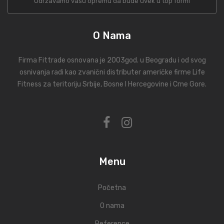
Održavamo vašu opremu da bude uvek u top formi
O Nama
Firma Fittrade osnovana je 2003god. u Beogradu i od svog
osnivanja radi kao zvanični distributer američke firme Life
Fitness za teritoriju Srbije, Bosne I Hercegovine i Crne Gore.
Menu
Početna
O nama
Reference