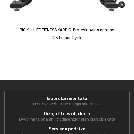
upit
BICIKLI
,
LIFE FITNESS KARDIO
,
Profesionalna oprema
IC3 Indoor Cycle
Isporuka i montaža
Dostava vaše robe u najkraćem roku
Dizajn fitnes objekata
Dvodimenzionalan i trodimenzionalan plan objekata
Servisna podrška