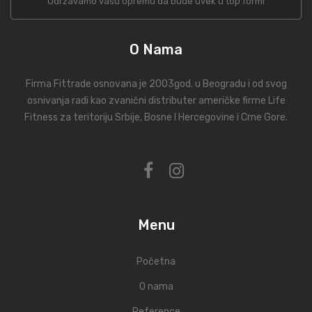
Održavamo vašu opremu da bude uvek u top formi
O Nama
Firma Fittrade osnovana je 2003god. u Beogradu i od svog
osnivanja radi kao zvanični distributer američke firme Life
Fitness za teritoriju Srbije, Bosne I Hercegovine i Crne Gore.
Menu
Početna
O nama
Reference