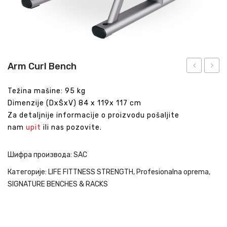
Arm Curl Bench
Decline/Ab
Rack
Težina mašine: 95 kg
Crunch
Dimenzije (DxŠxV) 84 x 119x 117 cm
Za detaljnije informacije o proizvodu pošaljite
nam
upit
ili nas pozovite.
Шифра производа:
SAC
Категорије:
LIFE FITTNESS STRENGTH
,
Profesionalna oprema
,
SIGNATURE BENCHES & RACKS