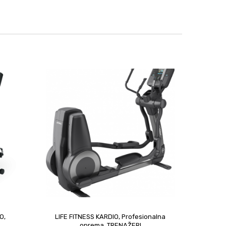
IO
,
LIFE FITNESS KARDIO
,
Profesionalna
upit
oprema
,
TRENAŽERI