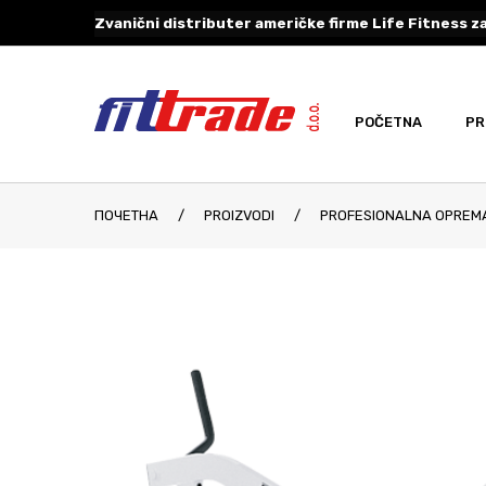
Zvanični distributer američke firme Life Fitness za
POČETNA
PR
ПОЧЕТНА
/
PROIZVODI
/
PROFESIONALNA OPREM