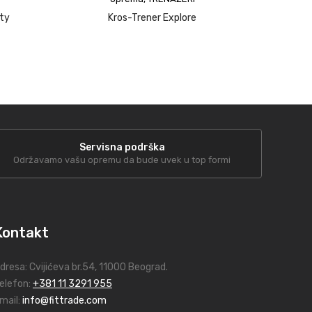
ity
Kros-Trener Explore
upit
Servisna podrška
Održavamo vašu opremu da bude uvek u top formi
Kontakt
dresa:
Cvijićeva br.54
, 11000 Beograd.
elefon:
+381 11 3291 955
mail:
info@fittrade.com