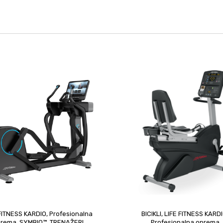
 FITNESS KARDIO
,
Profesionalna
BICIKLI
,
LIFE FITNESS KARD
prema
,
SYMBIO™
,
TRENAŽERI
Profesionalna oprema