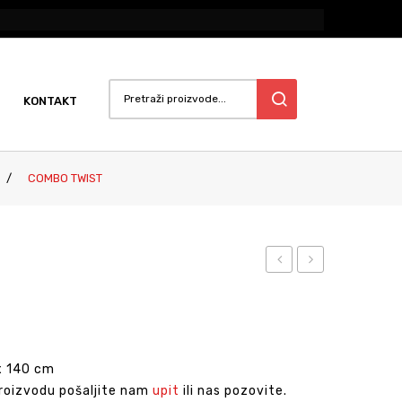
KONTAKT
/
COMBO TWIST
Incline
x 140 cm
proizvodu pošaljite nam
upit
ili nas pozovite.