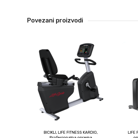
Povezani proizvodi
BICIKLI
,
LIFE FITNESS KARDIO
,
LIFE
upit
Profesionalna oprema
o