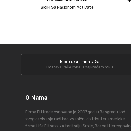
Bicikl Sa Naslonom Activate
Isporuka i montaža
Dostava vaše robe u najkraćem roku
O Nama
Firma Fittrade osnovana je 2003god. u Beogradu i od
svog osnivanja radi kao zvanični distributer američke
firme Life Fitness za teritoriju Srbije, Bosne I Hercegovin