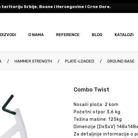
 teritoriju Srbije, Bosne i Hercegovine i Crne Gore.
OIZVODI
O NAMA
REFERENCE
BLOG
KATALOZI
A
/
HAMMER STRENGTH
/
PLATE-LOADED
/
GROUND BASE
Combo Twist
Nosači ploča: 2 kom
Početni otpor 3,6 kg
Težina mašine: 125kg
Dimenzije (DxŠxV) 148x148
Za detaljnije informacije o 