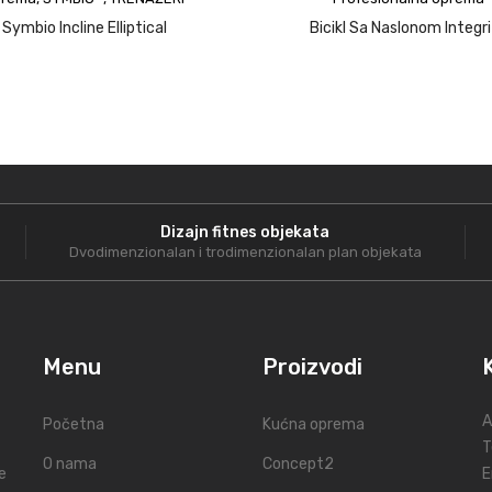
Symbio Incline Elliptical
Bicikl Sa Naslonom Integr
Dizajn fitnes objekata
Dvodimenzionalan i trodimenzionalan plan objekata
Menu
Proizvodi
A
Početna
Kućna oprema
T
O nama
Concept2
e
E